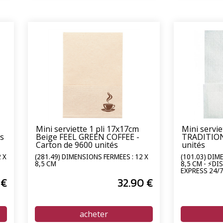
Mini serviette 1 pli 17x17cm
Mini servie
és
Beige FEEL GREEN COFFEE -
TRADITION
Carton de 9600 unités
unités
 X
(281.49) DIMENSIONS FERMÉES : 12 X
(101.03) DIM
8,5 CM
8,5 CM - ⚡DI
EXPRESS 24/
€
32
.90
€