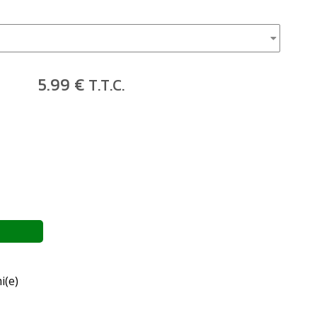
5
.99
€
T.T.C.
i(e)