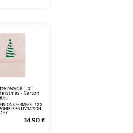
te recyclé 1 pli
hristmas - Carton
ités
ENSIONS FERMÉES : 12 X
PONIBLE EN LIVRAISON
72H⚡
34
.90
€