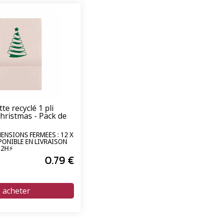
te recyclé 1 pli
hristmas - Pack de
MENSIONS FERMÉES : 12 X
PONIBLE EN LIVRAISON
72H⚡
0
.79
€