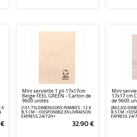
Mini serviette 1 pli 17x17cm
Mini serviet
Beige FEEL GREEN - Carton de
17x17 cm C
9600 unités
de 9600 un
 X
(101.75) DIMENSIONS FERMÉES : 12 X
(802.03) DIM
N
8,5 CM - ⚡DISPONIBLE EN LIVRAISON
8.5 CM -⚡DIS
EXPRESS 24/72H⚡
EXPRESS 24/
€
32
.90
€