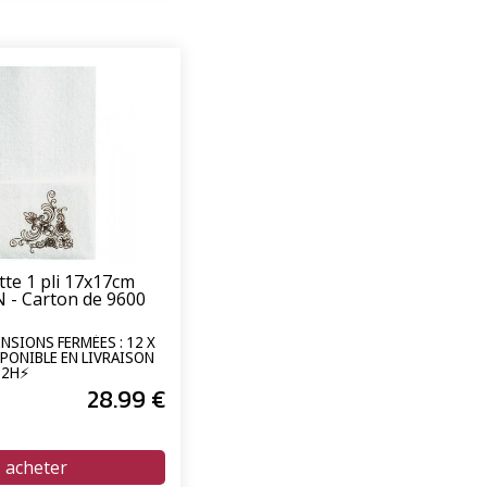
tte 1 pli 17x17cm
 - Carton de 9600
ENSIONS FERMÉES : 12 X
SPONIBLE EN LIVRAISON
72H⚡
28
.99
€