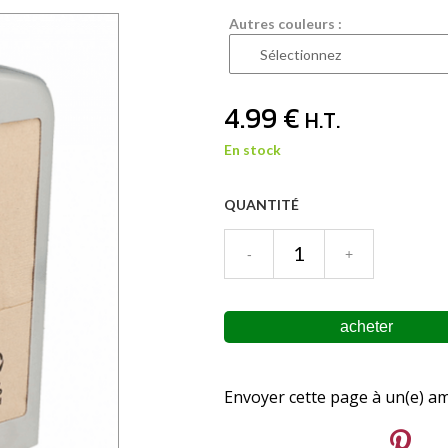
Autres couleurs :
4
.99
€
H.T.
En stock
QUANTITÉ
Envoyer cette page à un(e) am