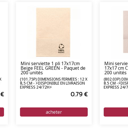
Mini serviette 1 pli 17x17cm
Mini serviet
Beige FEEL GREEN - Paquet de
17x17 cm C
200 unités
200 unités
X
(101.75P) DIMENSIONS FERMÉES : 12 X
(802.03P) DI
N
8,5 CM - ⚡DISPONIBLE EN LIVRAISON
8.5 CM -⚡DIS
EXPRESS 24/72H⚡
EXPRESS 24/
€
0
.79
€