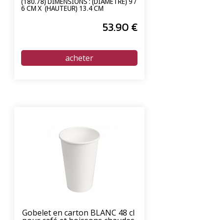
(180.78) DIMENSIONS : (DIAMÈTRE) 9 /
6 CM X (HAUTEUR) 13.4 CM
53
.90
€
Gobelet en carton BLANC 48 cl