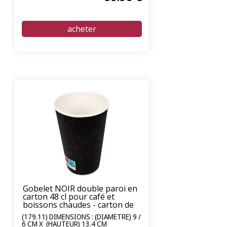
Gobelet NOIR double paroi en
carton 48 cl pour café et
boissons chaudes - carton de
500 unités
(179.11) DIMENSIONS : (DIAMÈTRE) 9 /
6 CM X (HAUTEUR) 13.4 CM