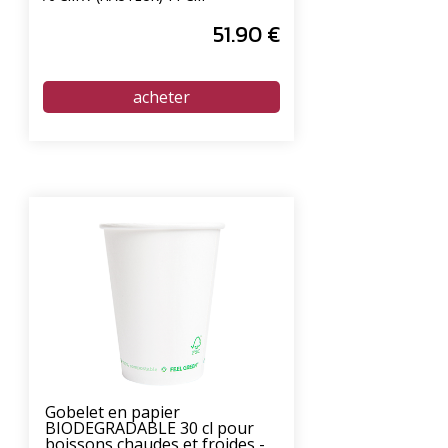
51
.90
€
Gobelet en papier
BIODEGRADABLE 30 cl pour
boissons chaudes et froides -