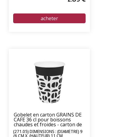
Gobelet en carton GRAINS DE
CAFE 36 cl pour boissons
chaudes et froides - carton de
900 unités
(271.05) DIMENSIONS : (DIAMÈTRE) 9
/6 CM X (HAUTEUR) 11 CM