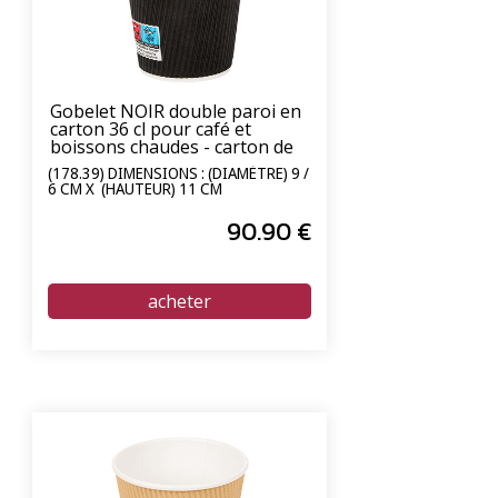
Gobelet NOIR double paroi en
carton 36 cl pour café et
boissons chaudes - carton de
1000 unités
(178.39) DIMENSIONS : (DIAMÈTRE) 9 /
6 CM X (HAUTEUR) 11 CM
90
.90
€