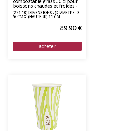
compostable grass 36 cl pour
boissons chaudes et froides -
carton de 1000 unités
(271.10) DIMENSIONS : (DIAMÈTRE) 9
/6 CM X (HAUTEUR) 11 CM
89
.90
€