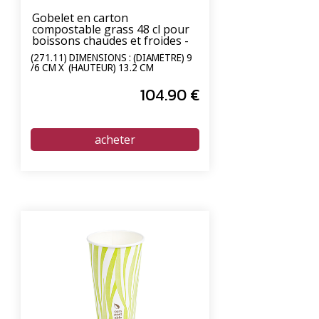
Gobelet en carton
compostable grass 48 cl pour
boissons chaudes et froides -
carton de 1000 unités
(271.11) DIMENSIONS : (DIAMÈTRE) 9
/6 CM X (HAUTEUR) 13.2 CM
104
.90
€