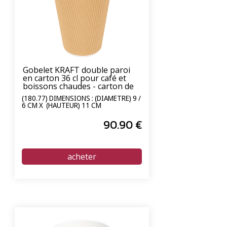
Gobelet KRAFT double paroi
en carton 36 cl pour café et
boissons chaudes - carton de
1000 unités
(180.77) DIMENSIONS : (DIAMÈTRE) 9 /
6 CM X (HAUTEUR) 11 CM
90
.90
€