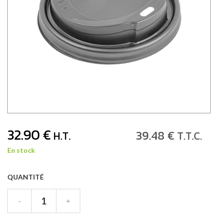
32
.90
€
39
.48
€
H.T.
T.T.C.
En stock
QUANTITÉ