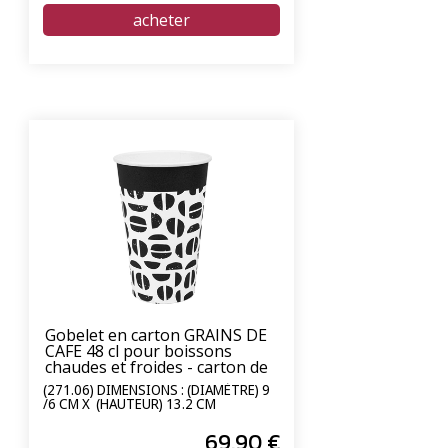
Gobelet en carton GRAINS DE
CAFE 48 cl pour boissons
chaudes et froides - carton de
1000 unités
(271.06) DIMENSIONS : (DIAMÈTRE) 9
/6 CM X (HAUTEUR) 13.2 CM
69
.90
€