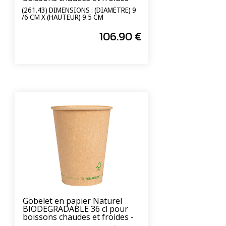
carton de 1000 unités
(261.43) DIMENSIONS : (DIAMÈTRE) 9
/6 CM X (HAUTEUR) 9.5 CM
106
.90
€
Gobelet en papier Naturel
BIODEGRADABLE 36 cl pour
boissons chaudes et froides -
carton de 1000 unités