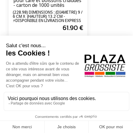
pour café et boissons chaudes
- carton de 1000 unités
(228.98) DIMENSIONS : (DIAMÈTRE) 9 /
6 CM X (HAUTEUR) 13.2 CM -
⚡DISPONIBLE EN LIVRAISON EXPRESS
24/72H⚡
61
.90
€
En poursuivant votre navigation sur ce site, vous acceptez l'utilisation de Cookies à
des fins statistiques et commerciales.
OK