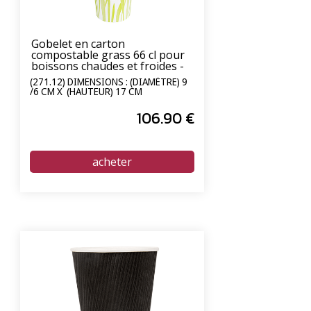
Gobelet en carton
compostable grass 66 cl pour
boissons chaudes et froides -
carton de 1000 unités
(271.12) DIMENSIONS : (DIAMÈTRE) 9
/6 CM X (HAUTEUR) 17 CM
106
.90
€