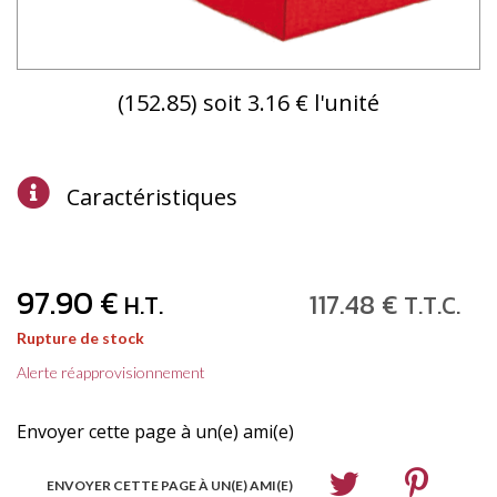
(152.85) soit 3.16 € l'unité
Caractéristiques
97
.90
€
117
.48
€
H.T.
T.T.C.
Rupture de stock
Alerte réapprovisionnement
Envoyer cette page à un(e) ami(e)
ENVOYER CETTE PAGE À UN(E) AMI(E)