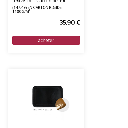
19x28 cm - Carton de 100
unités
(147.49) EN CARTON RIGIDE
1100G/M²
35
.90
€