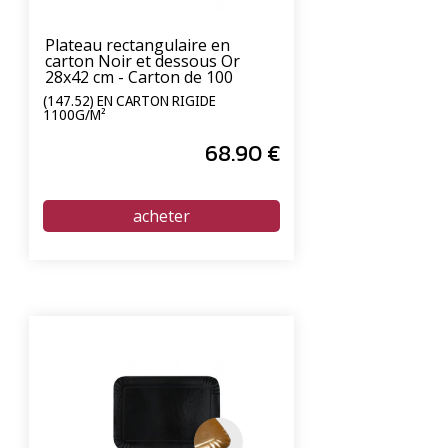
Plateau rectangulaire en
carton Noir et dessous Or
28x42 cm - Carton de 100
unités
(147.52) EN CARTON RIGIDE
1100G/M²
68
.90
€