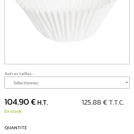
Autres tailles :
104
.90
€
125
.88
€
H.T.
T.T.C.
En stock
QUANTITÉ