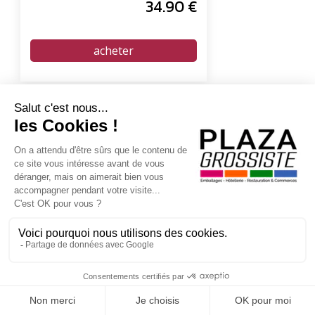
34
.90
€
En poursuivant votre navigation sur ce site, vous acceptez l'utilisation de Cookies à
Plateau traiteur en carton Or
des fins statistiques et commerciales.
et dessous Argent 28x42 cm -
Carton de 100 unités
OK
(PT 28 X 42 OR / ARGENT) EN CARTON