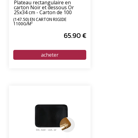
Plateau rectangulaire en
carton Noir et dessous Or
25x34 cm - Carton de 100
unités
(147.50) EN CARTON RIGIDE
1100G/M²
65
.90
€