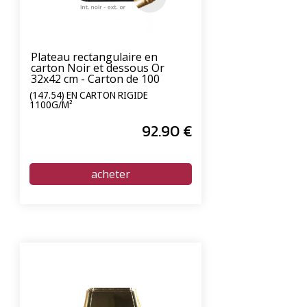
Plateau rectangulaire en
carton Noir et dessous Or
32x42 cm - Carton de 100
unités
(147.54) EN CARTON RIGIDE
1100G/M²
92
.90
€