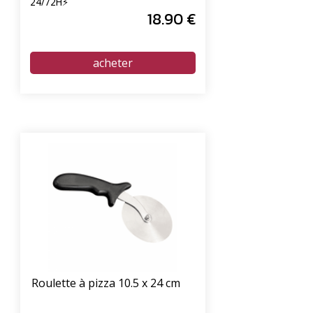
24/72H⚡
18
.90
€
Roulette à pizza 10.5 x 24 cm