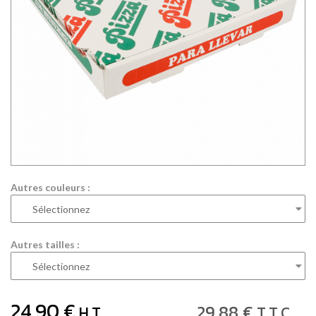
Autres couleurs :
Autres tailles :
24
.90
€
29
.88
€
H.T.
T.T.C.