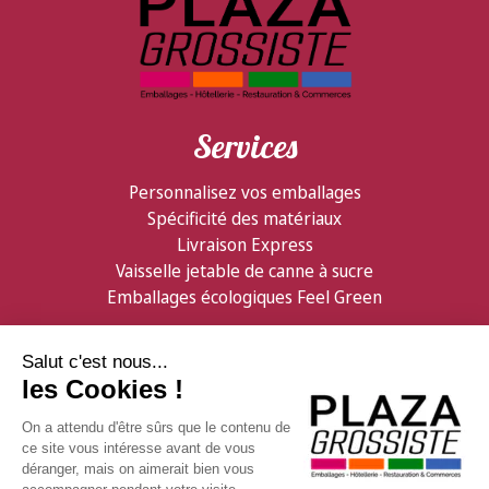
Services
Personnalisez vos emballages
Spécificité des matériaux
Livraison Express
Vaisselle jetable de canne à sucre
Emballages écologiques Feel Green
Partenaires
Informations
Confiserie Foraine
Qui sommes nous ?
GDB Distribution
Contactez nous
Facebook
Livraison & logistique
Visitez ShopMania
Modes de règlement