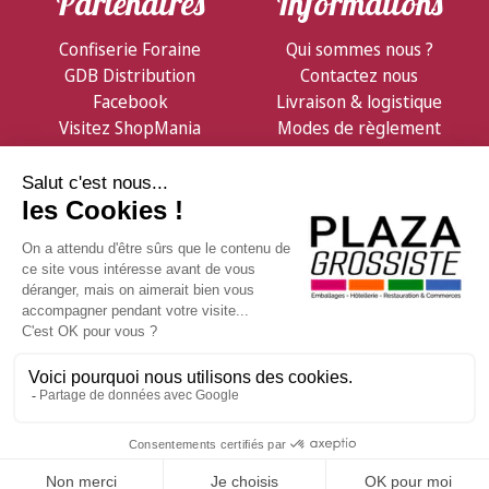
Partenaires
Informations
Confiserie Foraine
Qui sommes nous ?
GDB Distribution
Contactez nous
Facebook
Livraison & logistique
Visitez ShopMania
Modes de règlement
Conditions de vente
Notre Newsletter
Et consultez nos offres promotionnelles en avant-
première
politique de
Vous affirmez avoir pris connaissance de notre
confidentialité
. Vous disposez d'un droit d'accès, de
rectification et d'opposition.
En poursuivant votre navigation sur ce site, vous acceptez l'utilisation de Cookies à
des fins statistiques et commerciales.
OK
Powered by Yproximite / Storefactory